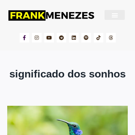
Sobre Frank Menezes
significado dos sonhos