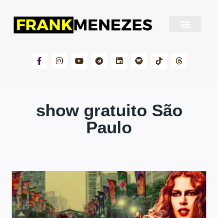
Sobre Frank Menezes
show gratuito São
Paulo