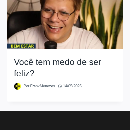
Você tem medo de ser
feliz?
Por
FrankMenezes
14/05/2025