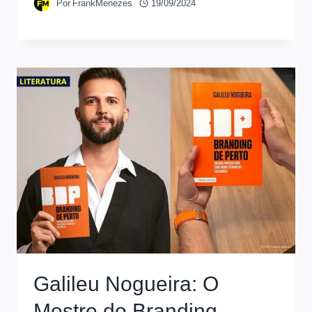
Por
FrankMenezes
19/09/2024
Galileu Nogueira: O
Mestre do Branding