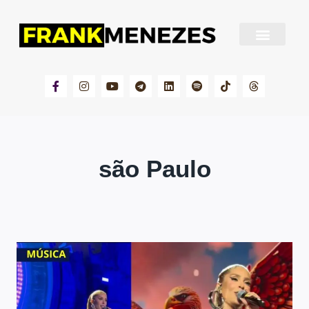
Sobre Frank Menezes
são Paulo