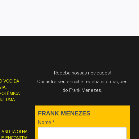
Receba nossas novidades!
O VOO DA
Cadastre seu e-mail e receba informações
IA,
do Frank Menezes.
POLÊMICA
NUI UMA
FRANK MENEZES
Nome
*
: ANITTA OLHA
L E ENCONTRA