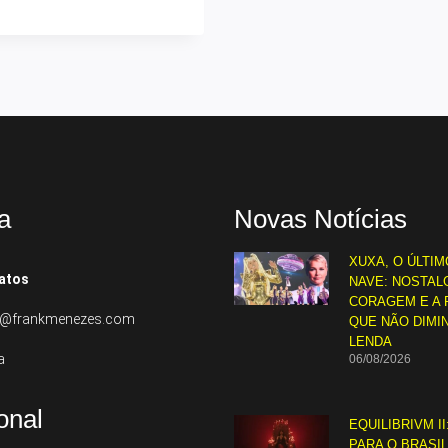
a
Novas Notícias
XUXA, O ÚLTIM
atos
NAVE: NOSTALG
CORAGEM E A 
to@frankmenezes.com
QUE NÃO DIMI
LENDA
a
06/08/2026
ional
EQUILIBRIVM II
PARA O BRASI