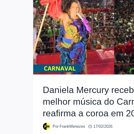
Daniela Mercury rece
melhor música do Car
reafirma a coroa em 2
Por
FrankMenezes
17/02/2026