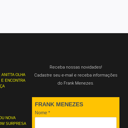
Receba nossas novidades!
: ANITTA OLHA
Cadastre seu e-mail e receba informações
L E ENCONTRA
do Frank Menezes.
RÇA
FRANK MENEZES
Nome
*
OU NOVA
OW SURPRESA