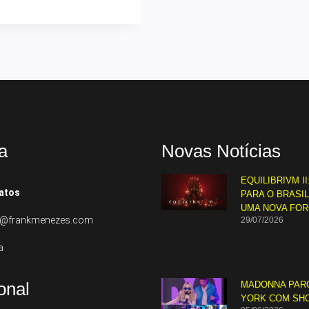
a
Novas Notícias
EQUILIBRIVM II
atos
PARA O BRASI
UMA NOVA FO
to@frankmenezes.com
29/07/2026
a
ional
MADONNA PAR
YORK COM SH