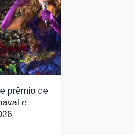
be prêmio de
naval e
026