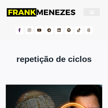
Sobre Frank Menezes
repetição de ciclos