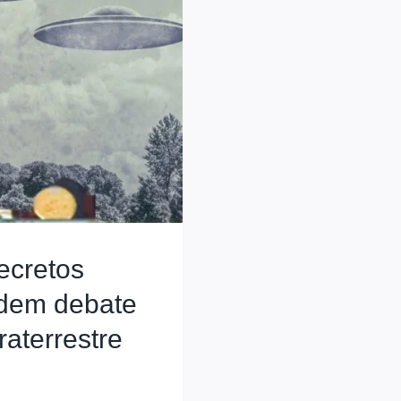
ecretos
ndem debate
raterrestre