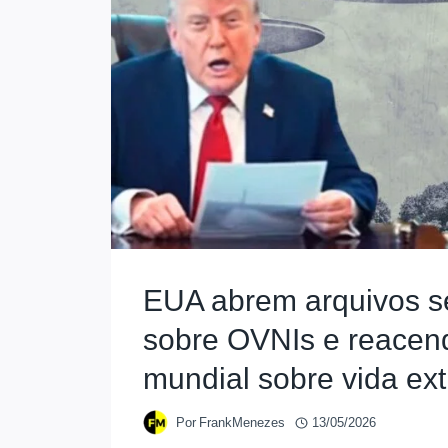
EUA abrem arquivos s
sobre OVNIs e reace
mundial sobre vida ext
Por
FrankMenezes
13/05/2026