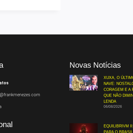
a
Novas Notícias
XUXA, O ÚLTIM
atos
NAVE: NOSTALG
CORAGEM E A 
to@frankmenezes.com
QUE NÃO DIMI
LENDA
a
06/08/2026
ional
EQUILIBRIVM II
PARA O BRASI