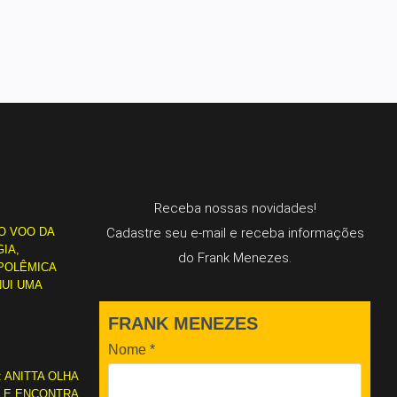
Receba nossas novidades!
O VOO DA
Cadastre seu e-mail e receba informações
IA,
do Frank Menezes.
POLÊMICA
NUI UMA
FRANK MENEZES
Nome
*
: ANITTA OLHA
L E ENCONTRA