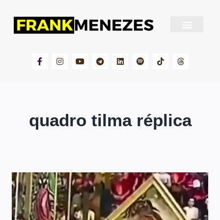
Sobre Frank Menezes
quadro tilma réplica