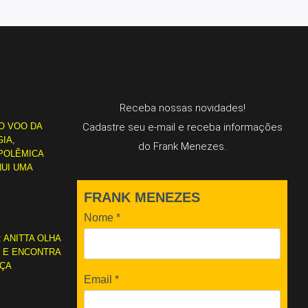
Receba nossas novidades!
O VOO DA
Cadastre seu e-mail e receba informações
IA,
do Frank Menezes.
POLÊMICA
NUI UMA
FRANK MENEZES
Nome
*
: ANITTA OLHA
L E ENCONTRA
RÇA
Email
*