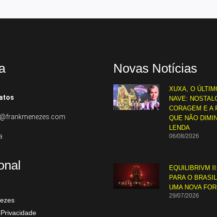
a
Novas Notícias
XUXA, O ÚLTIM
atos
NAVE: NOSTALG
CORAGEM E A 
to@frankmenezes.com
QUE NÃO DIMI
LENDA
a
06/08/2026
ional
EQUILIBRIVM II
PARA O BRASI
UMA NOVA FO
29/07/2026
ezes
 Privacidade