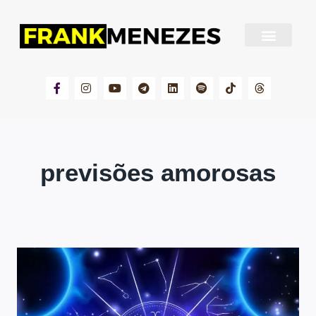
Sobre Frank Menezes
previsões amorosas