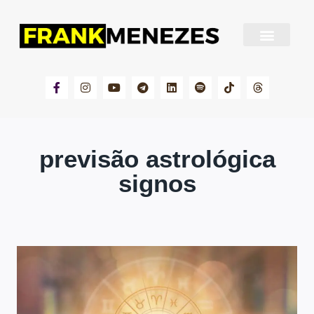
Sobre Frank Menezes
previsão astrológica
signos