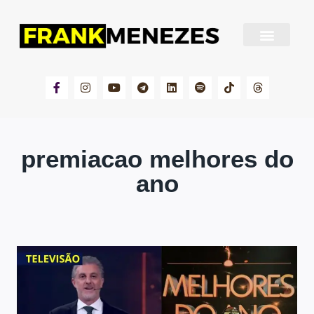
Sobre Frank Menezes
premiacao melhores do
ano