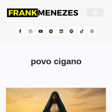
Sobre Frank Menezes
povo cigano