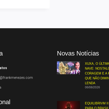
a
Novas Notícias
XUXA, O ÚLTIM
atos
NAVE: NOSTALG
CORAGEM E A 
to@frankmenezes.com
QUE NÃO DIMI
LENDA
a
06/08/2026
ional
EQUILIBRIVM II
PARA O BRASI