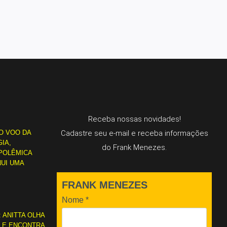
Receba nossas novidades!
O VOO DA
Cadastre seu e-mail e receba informações
IA,
do Frank Menezes.
POLÊMICA
NUI UMA
FRANK MENEZES
Nome
*
: ANITTA OLHA
L E ENCONTRA