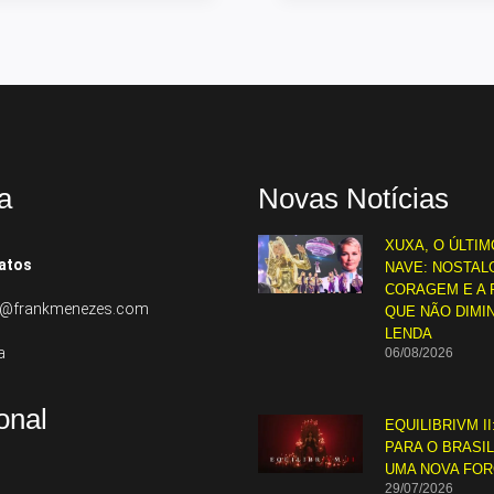
a
Novas Notícias
XUXA, O ÚLTIM
atos
NAVE: NOSTALG
CORAGEM E A 
to@frankmenezes.com
QUE NÃO DIMI
LENDA
a
06/08/2026
ional
EQUILIBRIVM II
PARA O BRASI
UMA NOVA FO
29/07/2026