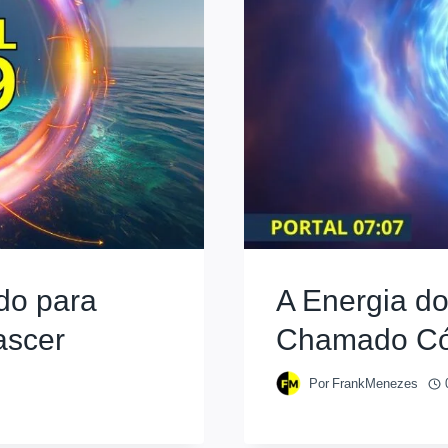
do para
A Energia do
ascer
Chamado Cós
Por
FrankMenezes