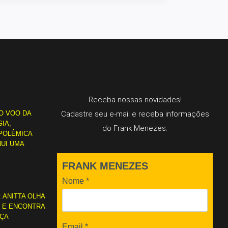
Receba nossas novidades!
O VOO DA
Cadastre seu e-mail e receba informações
IA,
do Frank Menezes.
POLÊMICA
NUI UMA
FRANK MENEZES
Nome
*
: ANITTA OLHA
L E ENCONTRA
RÇA
Email
*