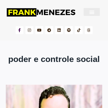
Sobre Frank Menezes
poder e controle social