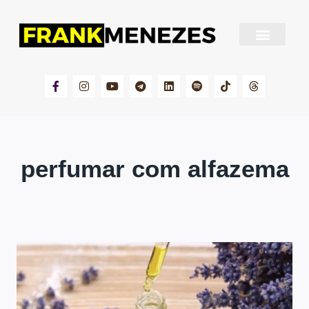
Sobre Frank Menezes
perfumar com alfazema