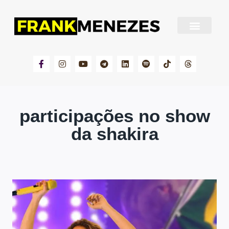
Sobre Frank Menezes
participações no show
da shakira