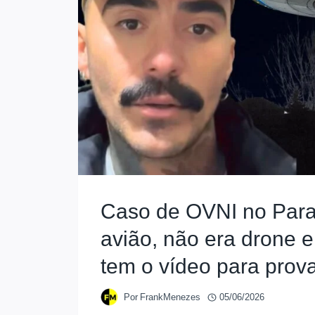
Caso de OVNI no Para
avião, não era drone 
tem o vídeo para prov
Por
FrankMenezes
05/06/2026