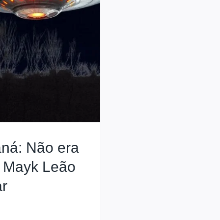
ná: Não era
e Mayk Leão
ar