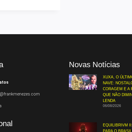
a
Novas Notícias
XUXA, O ÚLTIM
atos
NAVE: NOSTALG
CORAGEM E A 
to@frankmenezes.com
QUE NÃO DIMI
LENDA
a
06/08/2026
ional
EQUILIBRIVM II
PARA O BRASI