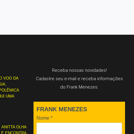
Receba nossas novidades!
O VOO DA
Cadastre seu e-mail e receba informações
IA,
do Frank Menezes.
POLÊMICA
NUI UMA
FRANK MENEZES
Nome
*
: ANITTA OLHA
L E ENCONTRA