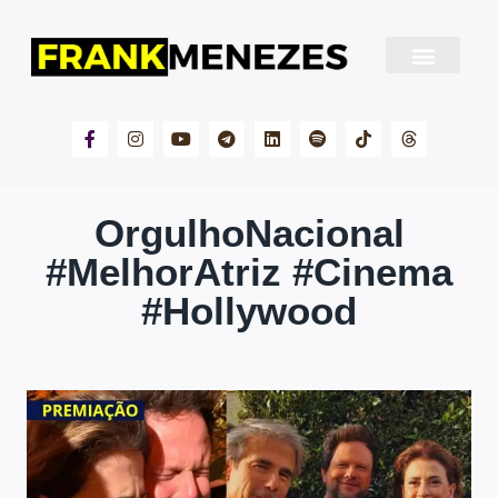
Sobre Frank Menezes
OrgulhoNacional
#MelhorAtriz #Cinema
#Hollywood