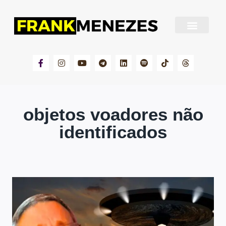
Sobre Frank Menezes
objetos voadores não
identificados