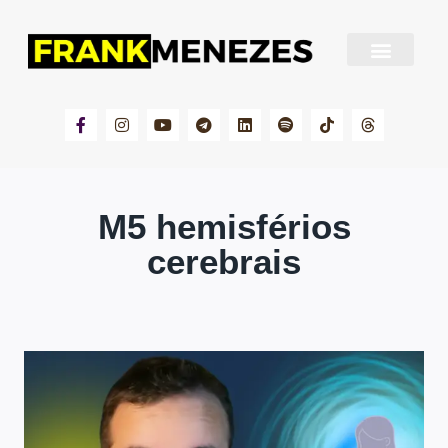
Sobre Frank Menezes
M5 hemisférios
cerebrais