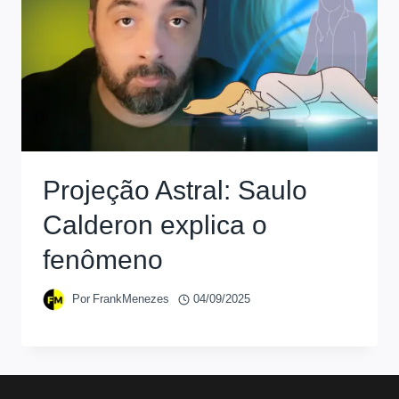
Projeção Astral: Saulo
Calderon explica o
fenômeno
Por
FrankMenezes
04/09/2025