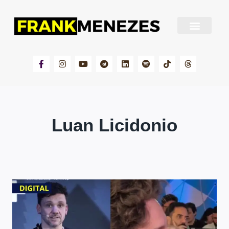
Sobre Frank Menezes
Luan Licidonio