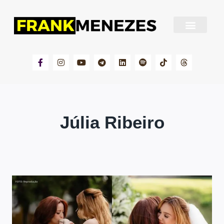
Sobre Frank Menezes
Júlia Ribeiro