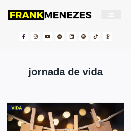
Sobre Frank Menezes
jornada de vida