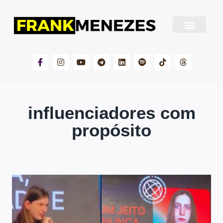
Sobre Frank Menezes
influenciadores com
propósito