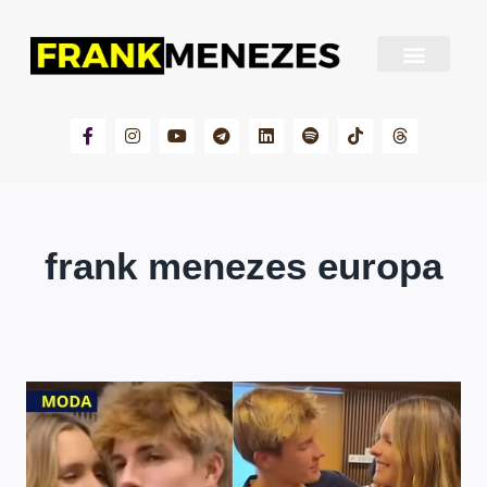
Sobre Frank Menezes
frank menezes europa