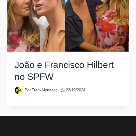
João e Francisco Hilbert
no SPFW
Por
FrankMenezes
23/10/2024