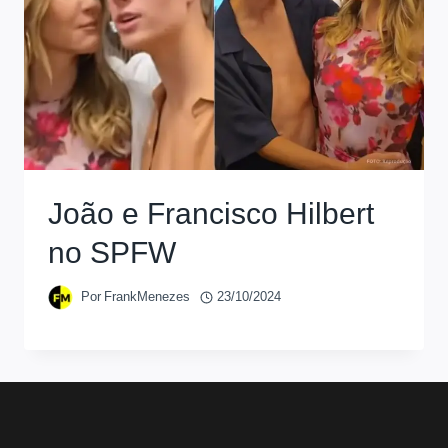
João e Francisco Hilbert
no SPFW
Por
FrankMenezes
23/10/2024