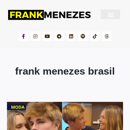
Sobre Frank Menezes
frank menezes brasil