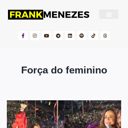
Sobre Frank Menezes
Força do feminino