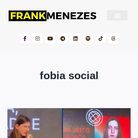
Sobre Frank Menezes
fobia social