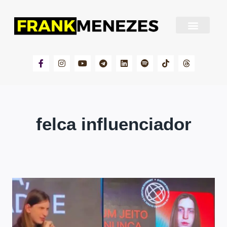
Sobre Frank Menezes
felca influenciador