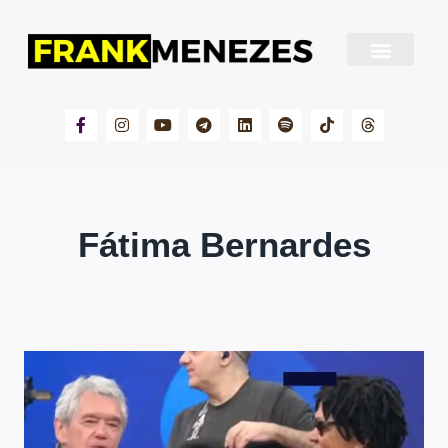
Sobre Frank Menezes
Fátima Bernardes