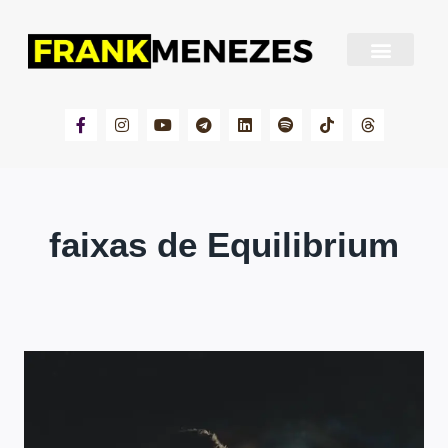
Sobre Frank Menezes
faixas de Equilibrium