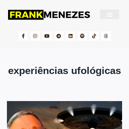
Sobre Frank Menezes
experiências ufológicas