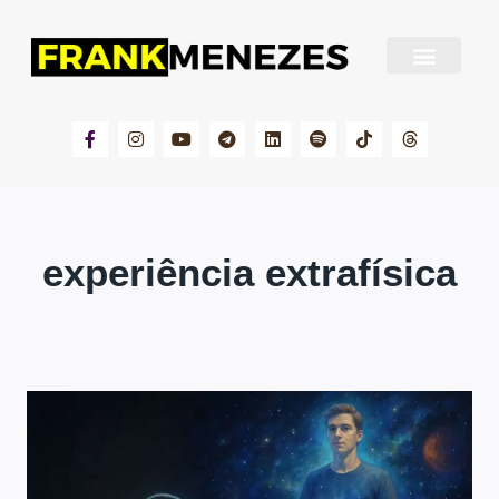
Sobre Frank Menezes
experiência extrafísica