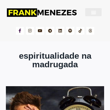
Sobre Frank Menezes
espiritualidade na
madrugada