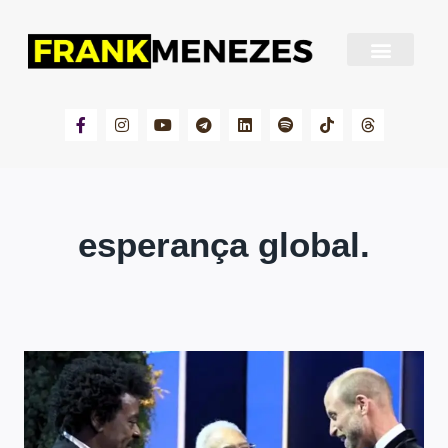
Sobre Frank Menezes
esperança global.