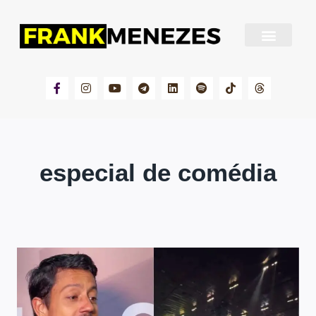
Sobre Frank Menezes
especial de comédia