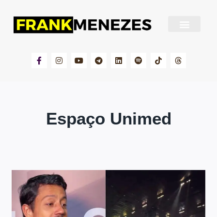
Sobre Frank Menezes
Espaço Unimed