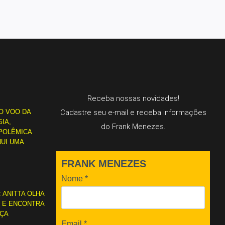
Receba nossas novidades!
O VOO DA
Cadastre seu e-mail e receba informações
IA,
do Frank Menezes.
POLÊMICA
NUI UMA
FRANK MENEZES
Nome
*
: ANITTA OLHA
L E ENCONTRA
RÇA
Email
*