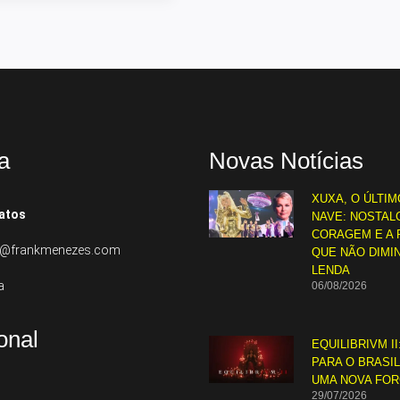
a
Novas Notícias
XUXA, O ÚLTIM
atos
NAVE: NOSTALG
CORAGEM E A 
to@frankmenezes.com
QUE NÃO DIMI
LENDA
a
06/08/2026
ional
EQUILIBRIVM II
PARA O BRASI
UMA NOVA FO
29/07/2026