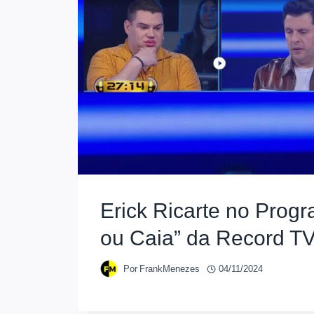
Erick Ricarte no Prog
ou Caia” da Record T
Por
FrankMenezes
04/11/2024