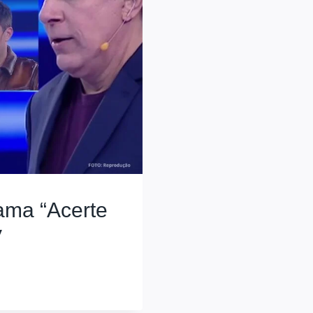
rama “Acerte
V