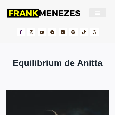
Sobre Frank Menezes
Equilibrium de Anitta