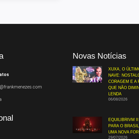
a
Novas Notícias
XUXA, O ÚLTIM
atos
NAVE: NOSTALG
CORAGEM E A 
to@frankmenezes.com
QUE NÃO DIMI
LENDA
a
06/08/2026
ional
EQUILIBRIVM II
PARA O BRASI
UMA NOVA FO
29/07/2026