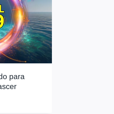
do para
ascer