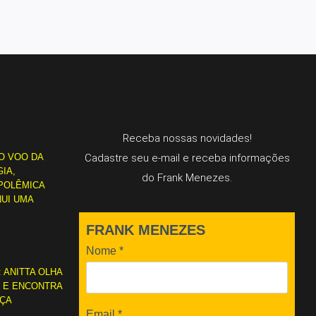
Receba nossas novidades!
O VOO DA
Cadastre seu e-mail e receba informações
IA,
do Frank Menezes.
POLÊMICA
NUI UMA
FRANK MENEZES
Nome
*
: ANITTA OLHA
L E ENCONTRA
RÇA
Email
*