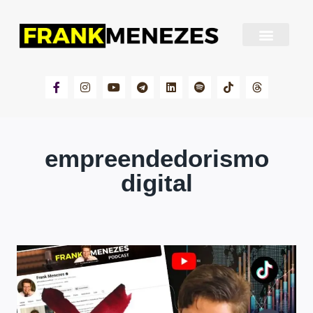
Sobre Frank Menezes
empreendedorismo
digital