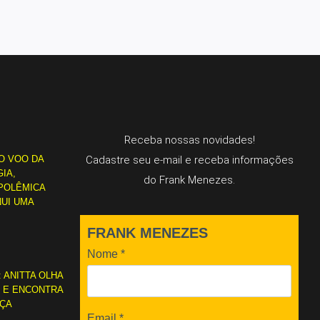
Receba nossas novidades!
O VOO DA
Cadastre seu e-mail e receba informações
IA,
do Frank Menezes.
POLÊMICA
NUI UMA
FRANK MENEZES
Nome
*
: ANITTA OLHA
L E ENCONTRA
RÇA
Email
*