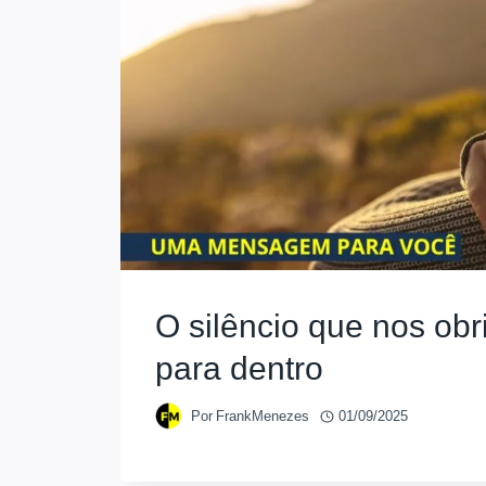
O silêncio que nos obr
para dentro
Por
FrankMenezes
01/09/2025