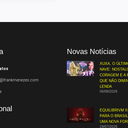
a
Novas Notícias
XUXA, O ÚLTIM
atos
NAVE: NOSTALG
CORAGEM E A 
to@frankmenezes.com
QUE NÃO DIMI
LENDA
a
06/08/2026
ional
EQUILIBRIVM II
PARA O BRASI
UMA NOVA FO
29/07/2026