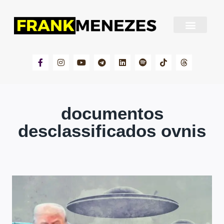
Sobre Frank Menezes
documentos
desclassificados ovnis