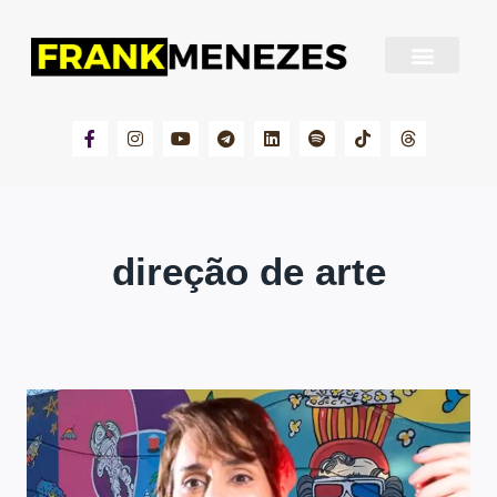
Sobre Frank Menezes
direção de arte