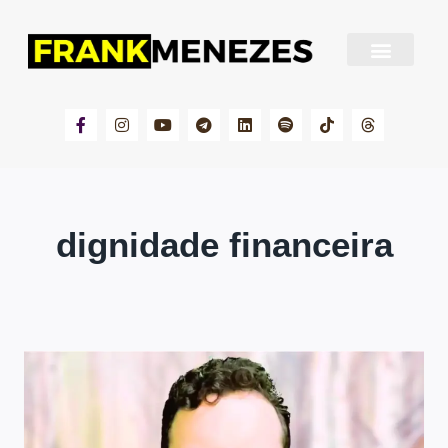
Sobre Frank Menezes
dignidade financeira