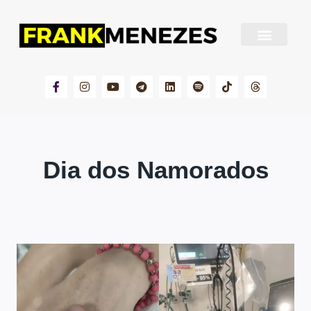
Sobre Frank Menezes
Dia dos Namorados