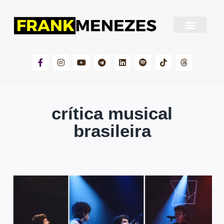
Sobre Frank Menezes
crítica musical
brasileira